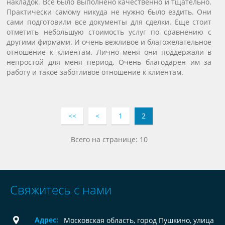
накладок. Все было выполнено качественно и тщательно.
Практически самому никуда не нужно было ездить. Они
сами подготовили все документы для сделки. Еще стоит
отметить небольшую стоимость услуг по сравнению с
другими фирмами. И очень вежливое и благожелательное
отношение к клиентам. Лично меня они поддержали в
непростой для меня период. Очень благодарен им за
работу и такое заботливое отношение к клиентам.
<<
<
1
2
Всего на странице: 10
Свяжитесь с нами
Адрес:
Московская область, город Пушкино, улица