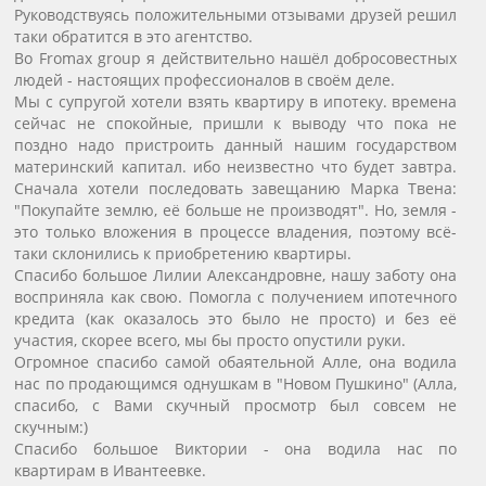
Руководствуясь положительными отзывами друзей решил
таки обратится в это агентство.
Во Fromax group я действительно нашёл добросовестных
людей - настоящих профессионалов в своём деле.
Мы с супругой хотели взять квартиру в ипотеку. времена
сейчас не спокойные, пришли к выводу что пока не
поздно надо пристроить данный нашим государством
материнский капитал. ибо неизвестно что будет завтра.
Сначала хотели последовать завещанию Марка Твена:
"Покупайте землю, её больше не производят". Но, земля -
это только вложения в процессе владения, поэтому всё-
таки склонились к приобретению квартиры.
Спасибо большое Лилии Александровне, нашу заботу она
восприняла как свою. Помогла с получением ипотечного
кредита (как оказалось это было не просто) и без её
участия, скорее всего, мы бы просто опустили руки.
Огромное спасибо самой обаятельной Алле, она водила
нас по продающимся однушкам в "Новом Пушкино" (Алла,
спасибо, с Вами скучный просмотр был совсем не
скучным:)
Спасибо большое Виктории - она водила нас по
квартирам в Ивантеевке.