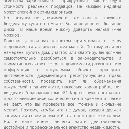
агентства зарабатывают - прикручивая свою выгоду к
стоимости реальных продавцов. Не каждый индивид
может спокойно с этим смириться.
Но. покупка не движимости. это вам не какую-то
безделушку купить на Авито. Большие деньги - большие
риски. В наше время никому доверять нельзя (мне
можно:) ))
Большие деньги как магнитом притягивают в сферу
недвижимости аферистов всех мастей. Поэтому если вы
намерены купить дом, участок или квартиру, вы должны
самостоятельно разобраться в законодательстве и
нормативных актах в сфере недвижимости, разузнать всю
информацию о покупаемом объекте, проверить
достоверность документации регистрирующей право
собственности, проверить нет ли обременения
покупаемой недвижимости, насколько хорош район, нет
ли других "подводных камней". Короче нужно потратить
просто неимоверное количество сил и времени и совсем
не факт, что вы проверите все "тонкие и скользкие
места". Поэтому, кто-бы что не думал, каждый должен
заниматься своим делом и быть в нём профессионалом.
Но. в наше время нелегко найти действительно
достойное и профессиональное агентство недвижимости.