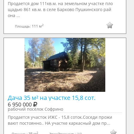
Продается дом 111кв.м. на земельном участке пло
щадью 861 кв.м. в селе Барково Пушкинского рай
она ...
2
111 м
Площадь:
Дача 35 м² на участке 15,8 сот.
6 950 000
рабочий посёлок Софрино
Продается участок ИЖС - 15,8 соток.Соседи прожи
вают постоянно.. НА участке каркасный дом пр...
2
35 м
Площадь:
Этаж/Этажность:
1/1