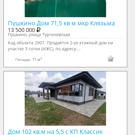
Пушкино Дом 71,5 кв м мкр Клязьма
13 500 000
Пушкино, улица Тургеневская
Код объекта 2907. Продаётся 2-ух этажный дом на
участке 3 сотки (ИЖС), по адресу:...
2
71 м
Площадь:
Дом 102 кв.м на 5,5 с КП Классик 