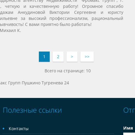
дарность агентству недвижимости "Фромакс Групп", г.
, четкую и качественную работу! Огромное спасибо
одажам Анкудиновой Виктории Сергеевне и юристу
сильевне за высокий профессионализм, рациональный
зывчивость! С вами приятно было работать!
 Михаил К.
1
2
>
>>
Всего на странице: 10
акс Групп Пушкино Тугренева 24
Полезные ссылки
От
Имя
Контакты