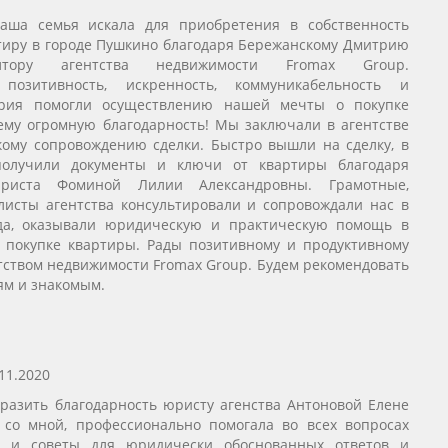
аша семья искала для приобретения в собственность
тиру в городе Пушкино благодаря Бережанскому Дмитрию
елтору агентства недвижимости Fromax Group.
, позитивность, искренность, коммуникабельность и
трия помогли осуществлению нашей мечты о покупке
му огромную благодарность! Мы заключали в агентстве
ому сопровождению сделки. Быстро вышли на сделку, в
получили документы и ключи от квартиры благодаря
юриста Фоминой Лилии Александровны. Грамотные,
исты агентства консультировали и сопровождали нас в
да, оказывали юридическую и практическую помощь в
 покупке квартиры. Рады позитивному и продуктивному
нтством недвижимости Fromax Group. Будем рекомендовать
ям и знакомым.
11.2020
разить благодарность юристу агенства Антоновой Елене
 со мной, профессионально помогала во всех вопросах
и и советы для юридически обоснованных ответов и