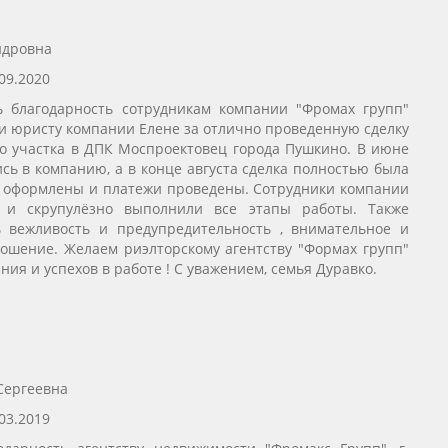
ндровна
09.2020
ь благодарность сотрудникам компании "Фромах групп"
и юристу компании Елене за отлично проведенную сделку
о участка в ДПК Моспроектовец города Пушкино. В июне
сь в компанию, а в конце августа сделка полностью была
 оформлены и платежи проведены. Сотрудники компании
о и скрупулёзно выполнили все этапы работы. Также
ь вежливость и предупредительность , внимательное и
ошение. Желаем риэлторскому агентству "Формах групп"
ия и успехов в работе ! С уважением, семья Дуравко.
Сергеевна
03.2019