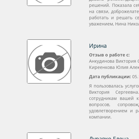
решений. Показала се
на связи, доброжелат
работать и решать с
уважением, Нина Нико
Ирина
Отзыв о работе с:
Анкудинова Виктория 
Киреенкова Юлия Але
Дата публикации:
05.
Я пользовалась услуг
Виктория Сергеевн
сотрудникам вашей 
вопросов, сопров
удовлетворением и р
компании.
Дуравко Елена