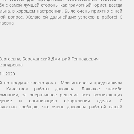
бя с самой лучшей стороны как грамотный юрист, всегда
ельна, в хорошем настроении. Было очень приятно с ней
вой вопрос. Желаю ей дальнейших успехов в работе! С
лаевна
Сергеевна, Бережанский Дмитрий Геннадьевич,
ксандровна
11.2020
ой по продаже своего дома . Мои интересы представляла
а. Качеством работы довольна .Большое спасибо
компании, за оперативное решение всех возникающих
ождение и организацию оформления сделки. С
адостью сообщаю, что очень довольна работой вашей