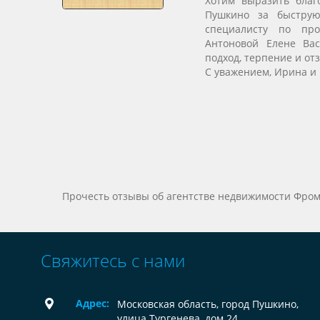
Хотим выразить благо
Пушкино за быструю
специалисту по пр
Антоновой Елене Ва
подход, терпение и от
С уважением, Ирина и
Прочесть отзывы об агентстве недвижимости Фром
Свяжитесь с нами
Адрес:
Московская область, город Пушкино,
улица Тургенева, дом 24.