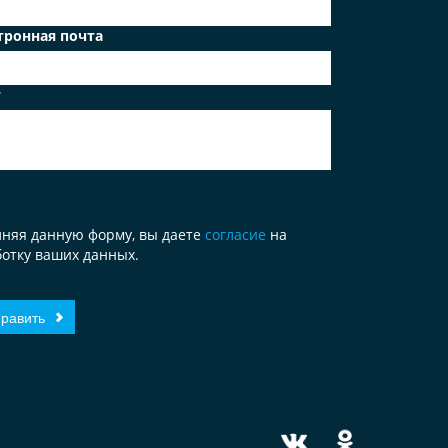
тронная почта
т
лняя данную форму, вы даете
согласие
на
отку ваших данных.