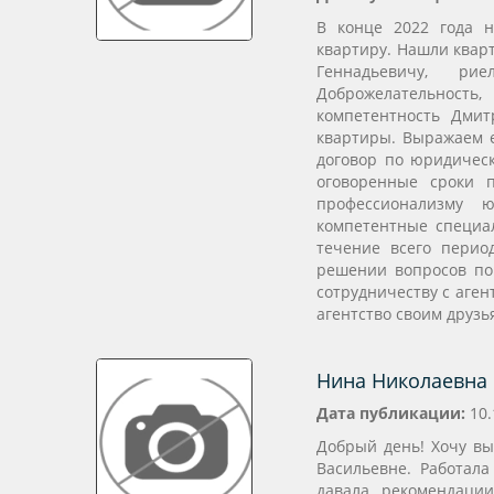
В конце 2022 года н
квартиру. Нашли квар
Геннадьевичу, ри
Доброжелательность
компетентность Дми
квартиры. Выражаем е
договор по юридическ
оговоренные сроки 
профессионализму 
компетентные специал
течение всего перио
решении вопросов по
сотрудничеству с аге
агентство своим друзь
Нина Николаевна
Дата публикации:
10.
Добрый день! Хочу вы
Васильевне. Работала
давала рекомендаци