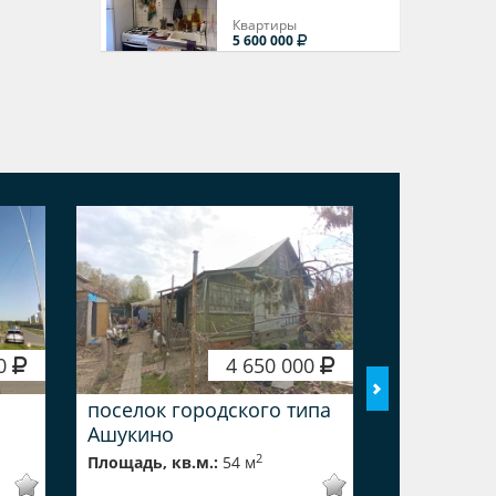
Квартиры
5 600 000
00
4 650 000
поселок городского типа
Ивантеевк
Ашукино
Студенчес
2
Площадь, кв.м.:
54 м
Площадь, кв