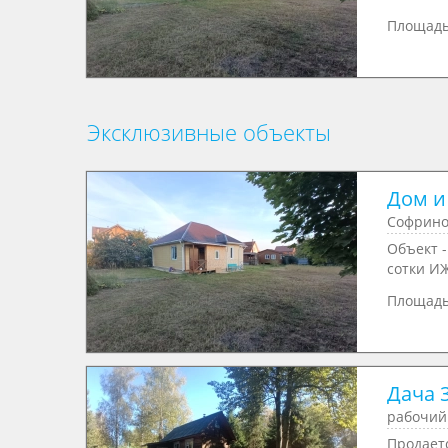
Площад
Эксклюзивные объекты
Дом и
Софрино
Объект -
сотки ИЖ
Площад
Дача 3
рабочий
Продаетс