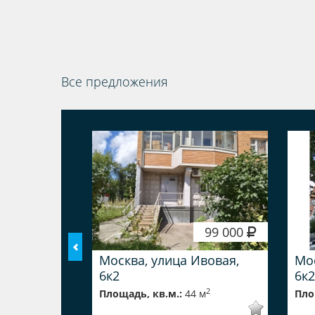
Все предложения
 000 000
99 000
а, 155
Москва, улица Ивовая,
Мос
6к2
6к2
2
84 м
2
Площадь, кв.м.:
44 м
Пло