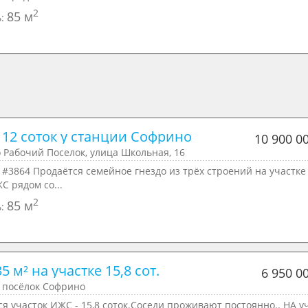
2
85 м
ь:
 12 соток у станции Софрино
10 900 0
 Рабочий Поселок, улица Школьная, 16
 #3864 Продаётся семейное гнездо из трёх строений на участке 
С рядом со...
2
85 м
ь:
5 м² на участке 15,8 сот.
6 950 0
 посёлок Софрино
я участок ИЖС - 15,8 соток.Соседи проживают постоянно.. НА у