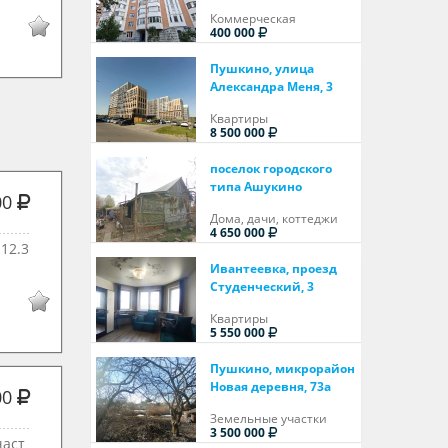
Коммерческая
400 000
Пушкино, улица
Александра Меня, 3
Квартиры
8 500 000
поселок городского
типа Ашукино
00
Дома, дачи, коттеджи
4 650 000
12.3
Ивантеевка, проезд
Студенческий, 3
Квартиры
5 550 000
Пушкино, микрорайон
Новая деревня, 73а
00
Земельные участки
3 500 000
част