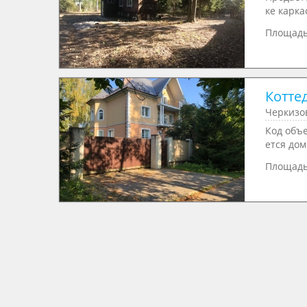
ке карка
Площад
Коттед
Черкизо
Код объ
ется дом 
Площад