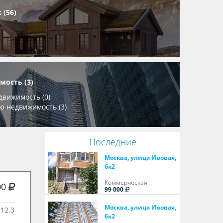
 (56)
ость (3)
вижимость (0)
ю недвижимость (3)
Последние
Москва, улица Ивовая,
6к2
Коммерческая
00
99 000
Москва, улица Ивовая,
12.3
6к2