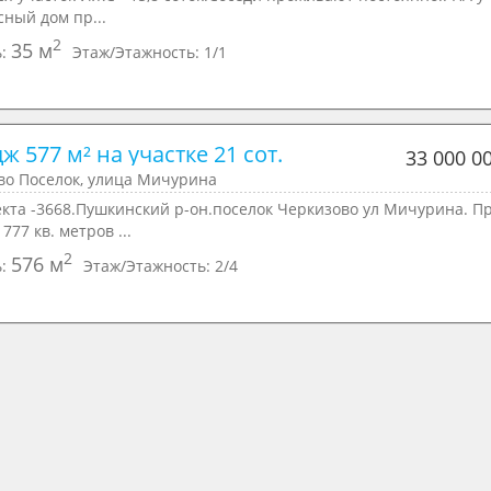
сный дом пр...
2
35 м
ь:
Этаж/Этажность:
1/1
ж 577 м² на участке 21 сот.
33 000 0
во Поселок, улица Мичурина
екта -3668.Пушкинский р-он.поселок Черкизово ул Мичурина. П
777 кв. метров ...
2
576 м
ь:
Этаж/Этажность:
2/4