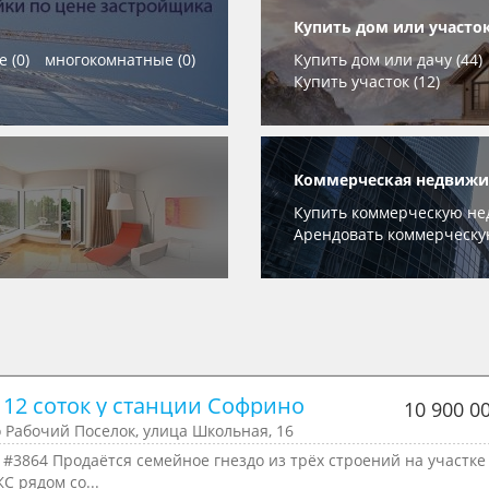
Купить дом или участок
 (0)
многокомнатные (0)
Купить дом или дачу (44)
Купить участок (12)
Коммерческая недвижим
Купить коммерческую нед
Арендовать коммерческу
 12 соток у станции Софрино
10 900 0
 Рабочий Поселок, улица Школьная, 16
 #3864 Продаётся семейное гнездо из трёх строений на участке 
С рядом со...