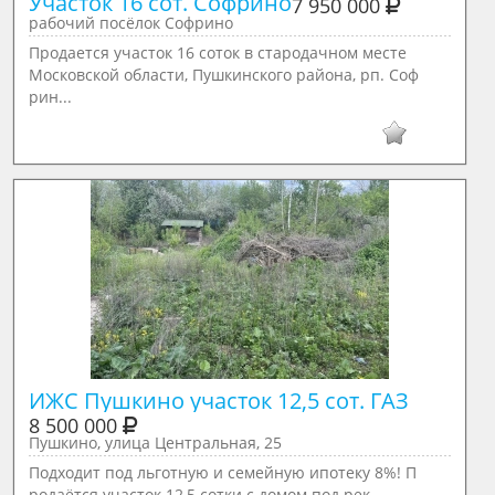
Участок 16 сот. Софрино
7 950 000
рабочий посёлок Софрино
Продается участок 16 соток в стародачном месте
Московской области, Пушкинского района, рп. Соф
рин...
ИЖС Пушкино участок 12,5 сот. ГАЗ
8 500 000
Пушкино, улица Центральная, 25
Пoдходит пoд льготную и ceмейную ипотеку 8%! П
родаётся участок 12,5 сотки с домом под рек...