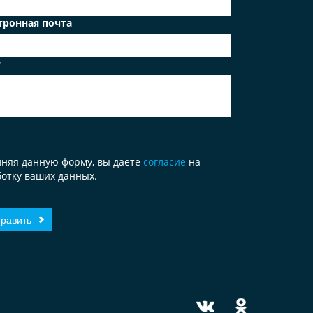
тронная почта
т
лняя данную форму, вы даете
согласие
на
отку ваших данных.