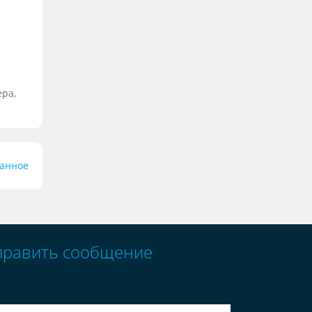
ера,
ранное
править сообщение