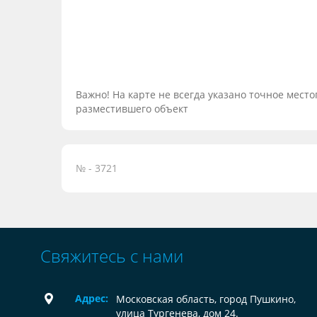
Важно! На карте не всегда указано точное мес
разместившего объект
№ - 3721
Свяжитесь с нами
Адрес:
Московская область, город Пушкино,
улица Тургенева, дом 24.