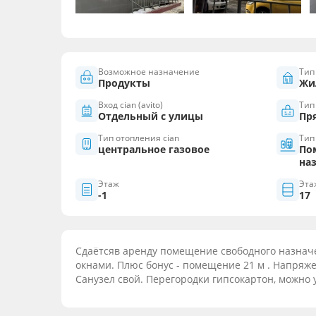
Возможное назначение
Тип
Продукты
Жи
Вход cian (avito)
Тип
Отдельный с улицы
Пр
Тип отопления cian
Тип
центральное газовое
По
на
Этаж
Эта
-1
17
Сдаётсяв аренду помещение свободного назначе
окнами. Плюс бонус - помещение 21 м . Напряжен
Санузел свой. Перегородки гипсокартон, можно 