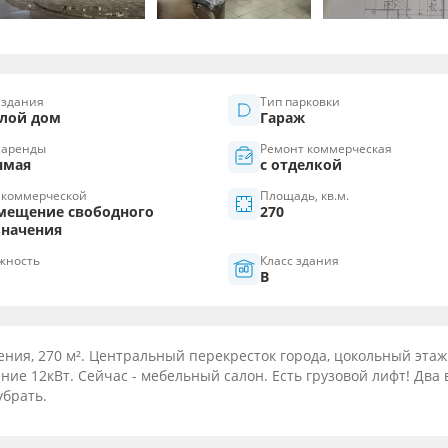
 здания
Тип парковки
лой дом
Гараж
 аренды
Ремонт коммерческая
ямая
с отделкой
 коммерческой
Площадь, кв.м.
мещение свободного
270
значения
жность
Класс здания
B
ния, 270 м². Центральный перекресток города, цокольный этаж
ие 12кВт. Сейчас - мебельный салон. Есть грузовой лифт! Два 
убрать.